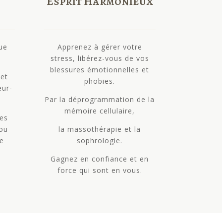
Esprit Harmonieux
gue
Apprenez à gérer votre
stress, libérez-vous de vos
blessures émotionnelles et
 et
phobies.
œur-
Par la déprogrammation de la
mémoire cellulaire,
ues
 ou
la massothérapie et la
re
sophrologie.
Gagnez en confiance et en
force qui sont en vous.