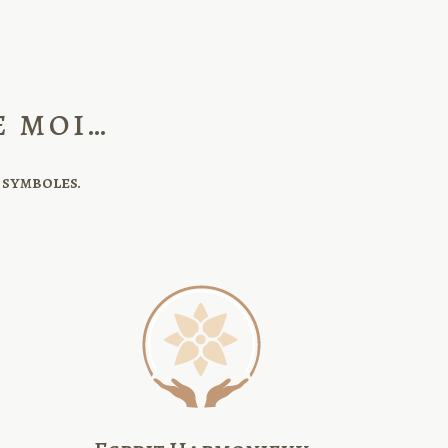
E MOI…
 symboles.