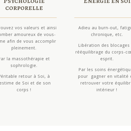
Psychologie
Energie en soi
corporelle
rouvez vos valeurs et ainsi
Adieu au burn-out, fati
omber amoureux de vous-
chronique, etc.
e afin de vous accomplir
Libération des blocages
pleinement.
rééquilibrage du corps-c
Par la massothérapie et
esprit.
sophrologie.
Par les soins énergétiq
Véritable retour à Soi, à
pour gagner en vitalité
’estime de Soi et de son
retrouver votre équilib
corps !
intérieur !